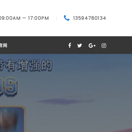
09:00
AM
— 17:00
PM
13594780134
官网