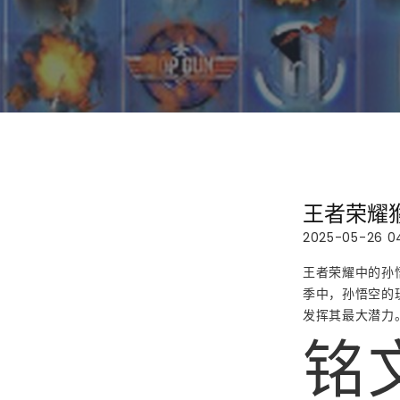
王者荣耀
2025-05-26 0
王者荣耀中的孙
季中，孙悟空的
发挥其最大潜力
铭