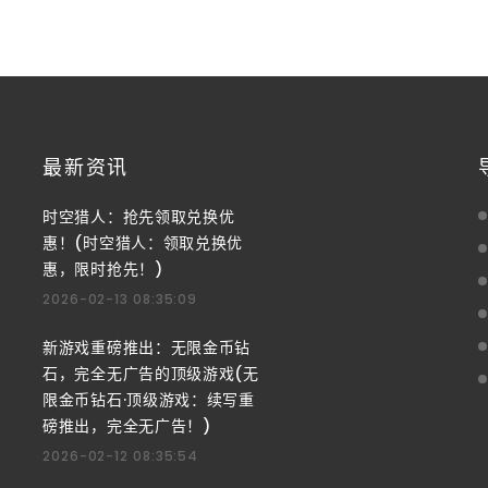
最新资讯
时空猎人：抢先领取兑换优
惠！(时空猎人：领取兑换优
惠，限时抢先！)
2026-02-13 08:35:09
新游戏重磅推出：无限金币钻
石，完全无广告的顶级游戏(无
限金币钻石·顶级游戏：续写重
磅推出，完全无广告！)
2026-02-12 08:35:54