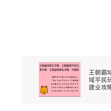
王朝霸
域平民
建业攻