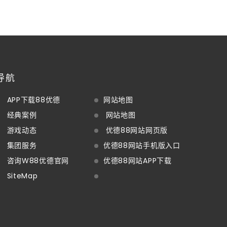
导航
APP下载88优德
网站地图
经典案例
网站地图
游戏动态
优德88网站网页版
集团服务
优德88网站手机版入口
咨询W88优德官网
优德88网站APP下载
SiteMap