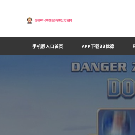
手机版入口首页
APP下载88优德