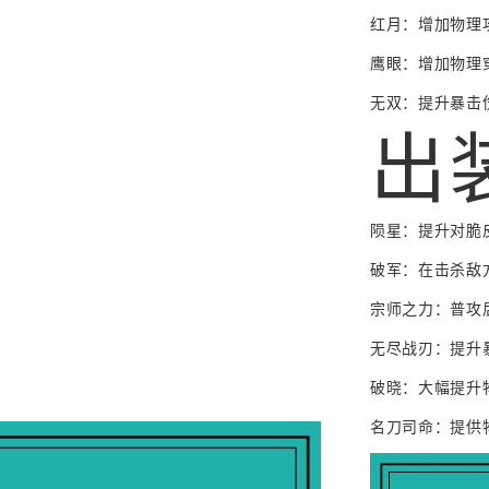
红月：增加物理
鹰眼：增加物理
无双：提升暴击
出
陨星：提升对脆
破军：在击杀敌
宗师之力：普攻
无尽战刃：提升
破晓：大幅提升
名刀司命：提供