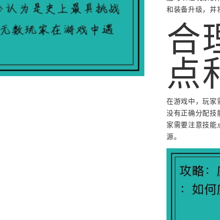
和装备升级，并
合
点
在游戏中，玩家
没有正确分配技
家需要注意技能
源。