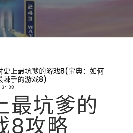
对史上最坑爹的游戏8(宝典：如何
最棘手的游戏8)
:34:38
上最坑爹的
戏8攻略