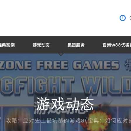
经典案例
游戏动态
集团服务
咨询W88优德
游戏动态
攻略：应对史上最坑爹的游戏8(宝典：如何应对