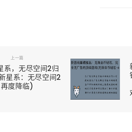
上一篇
星系，无尽空间2归
索新星系：无尽空间2
再度降临)