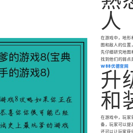
熟
人
在游戏中，地形
图和敌人的位置
先仔细研究地图
找到他们的弱点
W88优德官网
升
和
在游戏中，玩家
备，玩家可以提
还可以让玩家获