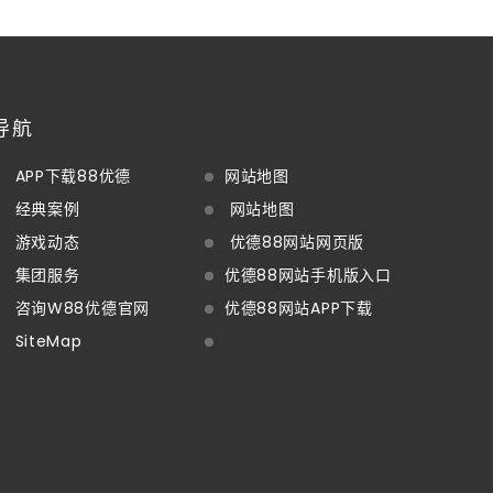
导航
APP下载88优德
网站地图
经典案例
网站地图
游戏动态
优德88网站网页版
集团服务
优德88网站手机版入口
咨询W88优德官网
优德88网站APP下载
SiteMap