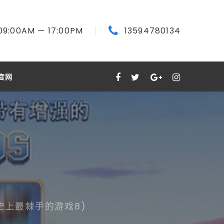
09:00
AM
— 17:00
PM
13594780134
官网
史上最棘手的游戏8)