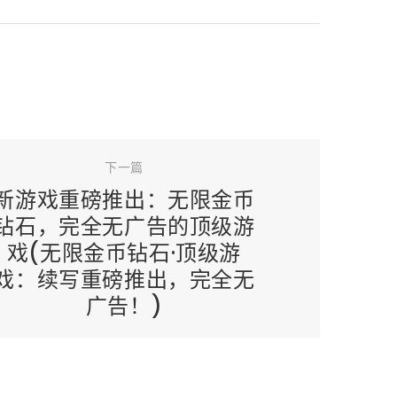
下一篇
新游戏重磅推出：无限金币
钻石，完全无广告的顶级游
戏(无限金币钻石·顶级游
戏：续写重磅推出，完全无
广告！)