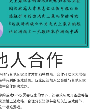
他人合作
必须与其他玩家合作才能取得成功。合作可以大大增强
获得有利的游戏结果。玩家应该加入公会或与其他玩家
戏中合作解决难题。
爹的游戏8不仅需要玩家的耐心，还要求玩家具备战略性
您遵循上述攻略，合理分配资源并密切关注游戏细节，
这个艰难游戏。