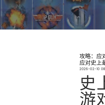
攻略：应
应对史上
2026-02-10 08
史
游