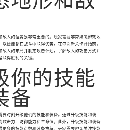
悉地形和敌
和敌人的位置是非常重要的。玩家需要非常熟悉游戏地
，以便能够在战斗中取得优势。在每次新关卡开始前，
和敌人的布局并制定攻击计划。了解敌人的攻击方式并
是取得胜利的关键。
级你的技能
装备
需要时刻升级他们的技能和装备。通过升级技能和装
高攻击力、防御能力和生命值。此外，升级技能和装备
得更多的技能点数和装备推荐。玩家需要密切关注技能