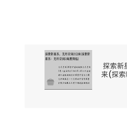
探索新
来(探