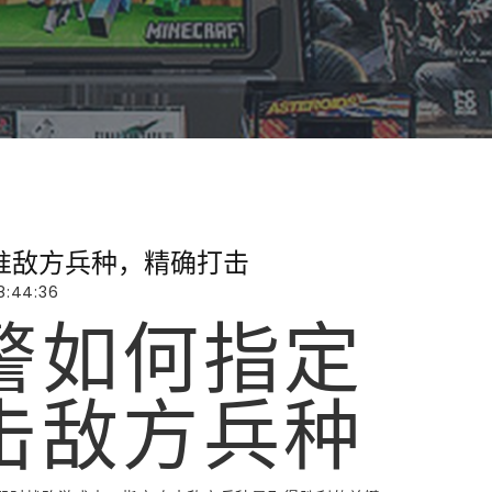
准敌方兵种，精确打击
8:44:36
警如何指定
击敌方兵种